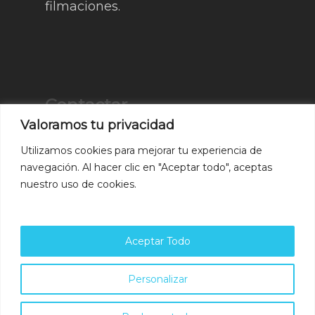
filmaciones.
Contactar
Valoramos tu privacidad
Av. de Laredo, 42, 28946
Utilizamos cookies para mejorar tu experiencia de
Fuenlabrada, Madrid
navegación. Al hacer clic en "Aceptar todo", aceptas
nuestro uso de cookies.
Teléfono
:
666 40 73 60
Aceptar Todo
Utilizamos cookies para asegurar que damos la mejor
Personalizar
experiencia al usuario en nuestro sitio web. Si continúa
utilizando este sitio asumiremos que está de acuerdo.
© 2026 Carpmad.