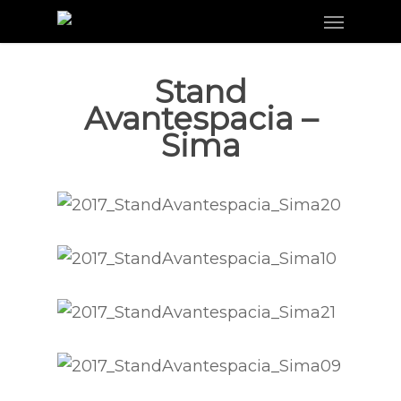
Menu
Skip
to
main
Stand
content
Avantespacia –
Sima