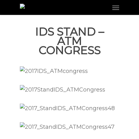
Menu
Skip
to
main
IDS STAND –
content
ATM
CONGRESS