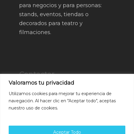
para negocios y para personas:
stands, eventos, tiendas o
decorados para teatro y
filmaciones.
Contactar
Valoramos tu privacidad
Av. de Laredo, 42, 28946
Utilizamos cookies para mejorar tu experiencia de
Fuenlabrada, Madrid
navegación. Al hacer clic en "Aceptar todo", aceptas
nuestro uso de cookies.
Teléfono
:
666 40 73 60
Aceptar Todo