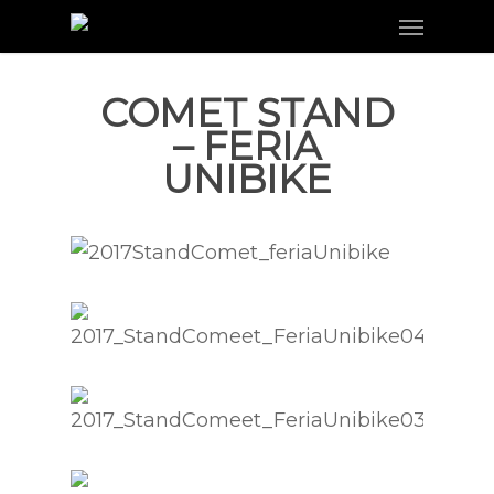
Menu
Skip
to
main
COMET STAND
content
– FERIA
UNIBIKE